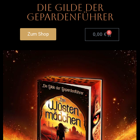
Die Gilde der
Gepardenführer
0
Zum Shop
0,00
€