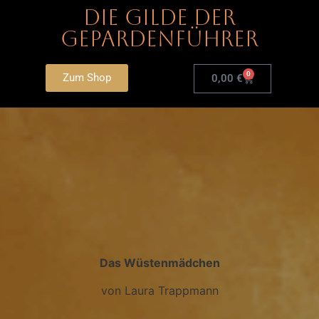
Die Gilde der
Gepardenführer
0
Zum Shop
0,00
€
Das Wüstenmädchen
von Laura Trappmann